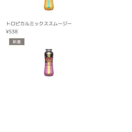
トロピカルミックススムージー
Price
¥538
新着
ベリーベリースムージー
Price
¥538
新着