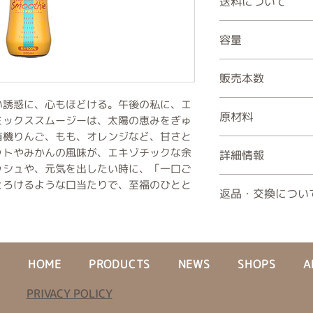
送料について
ご注文金額が税込5,
容量
けいたします。
東京 ￥820
200ml
北海道 ￥1,410
販売本数
中国・四国 ￥1,
東北・関東・信越
い誘惑に、心もほどける。午後の私に、エ
1本
原材料
沖縄 ￥1,450
4本
ミックススムージーは、太陽の恵みをぎゅ
近畿 ￥990
12本
有機りんご、もも、オレンジなど、甘さと
果実（有機りんご、
九州 ￥1,410
ットやみかんの風味が、エキゾチックな余
詳細情報
リコット、有機みか
ッシュや、元気を出したい時に、「一口ご
ジ・もも・りんごを
幅/長辺 56mm、奥/
とろけるような口当たりで、至福のひとと
返品・交換につい
405g, お召し上
オーガニック原材料
商品に 破損・汚損 
で絞り出されたピュ
品 が届いた場合に
スムージー。合成添
返品・交換のご希望は
遺伝子組み換え原材
HOME
PRODUCTS
NEWS
SHOPS
A
ださい。
ブルな生産・製造（
返品・交換の条件
ラス瓶・ソーラーパ
PRIVACY POLICY
以下の場合、返品・
ル）、ピューレ感を
✅ 商品が破損してい