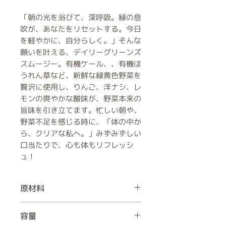
「朝の光を浴びて、深呼吸。緑の息
吹が、あなたをリセットする。今日
を軽やかに、自分らしく。」そんな
願いを叶える、デイリーグリーンズ
スムージー。有機ケール、、有機ほ
うれん草など、新鮮な緑黄色野菜を
贅沢に使用し、りんご、洋ナシ、レ
モンの爽やかな酸味が、野菜本来の
旨味を引き立てます。忙しい朝や、
野菜不足を感じる時に、「体の中か
ら、クリアな私へ。」みずみずしい
口当たりで、心も体もリフレッシ
ュ！
原材料
野菜（有機ケール、有機キュウリ、有
容量
機ほうれん草、有機レタス、有機ミン