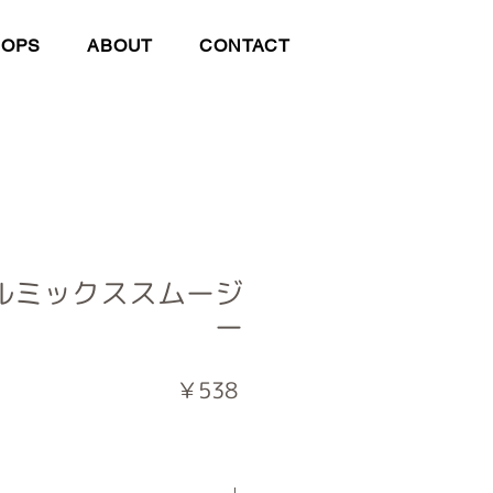
HOPS
ABOUT
CONTACT
ルミックススムージ
ー
価
￥538
格