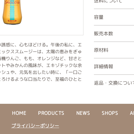
送料について
ご注文金額が税込5,
容量
けいたします。
東京 ￥820
200ml
北海道 ￥1,410
販売本数
中国・四国 ￥1,
東北・関東・信越
い誘惑に、心もほどける。午後の私に、エ
1本
原材料
沖縄 ￥1,450
4本
ミックススムージーは、太陽の恵みをぎゅ
近畿 ￥990
12本
有機りんご、もも、オレンジなど、甘さと
果実（有機りんご、
九州 ￥1,410
ットやみかんの風味が、エキゾチックな余
詳細情報
リコット、有機みか
ッシュや、元気を出したい時に、「一口ご
ジ・もも・りんごを
幅/長辺 56mm、奥/
とろけるような口当たりで、至福のひとと
返品・交換につい
405g, お召し上
オーガニック原材料
商品に 破損・汚損 
で絞り出されたピュ
品 が届いた場合に
スムージー。合成添
返品・交換のご希望は
遺伝子組み換え原材
HOME
PRODUCTS
NEWS
SHOPS
A
ださい。
ブルな生産・製造（
返品・交換の条件
ラス瓶・ソーラーパ
プライバシーポリシー
以下の場合、返品・
ル）、ピューレ感を
✅ 商品が破損してい