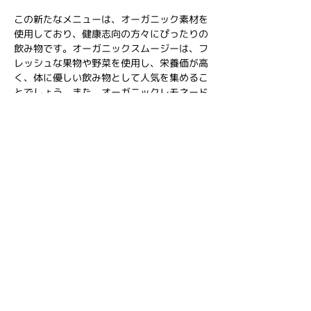
この新たなメニューは、オーガニック素材を
使用しており、健康志向の方々にぴったりの
飲み物です。オーガニックスムージーは、フ
レッシュな果物や野菜を使用し、栄養価が高
く、体に優しい飲み物として人気を集めるこ
とでしょう。また、オーガニックレモネード
は、爽やかな味わいで、特にこれからの季節
にぴったりです。
ぜひ、
ビオラルさんちか店
で新しいオーガニ
ック飲料をお楽しみください。
〒650-0021
兵庫県神戸市中央区三宮町1-10-1
 さんちか
Previous
Next
1番街　地下1階
プライバシーポリシー