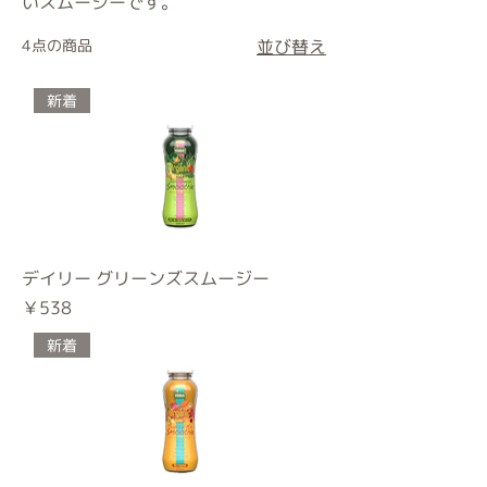
いスムージーです。
4点の商品
並び替え
新着
デイリー グリーンズスムージー
価格
￥538
新着