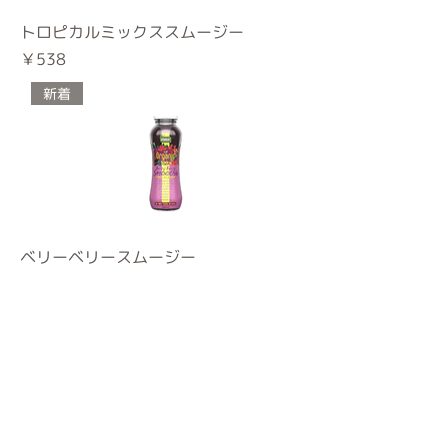
トロピカルミックススムージー
価格
￥538
新着
ベリーベリースムージー
価格
￥538
新着